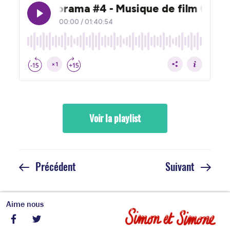
Voir la playlist
Navigation
Article
Article
Précédent
Suivant
de
précédent
suivant
l’article
Aime nous