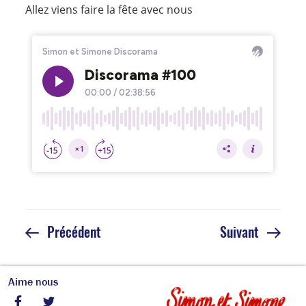
Allez viens faire la fête avec nous
Navigation
Article
Article
Précédent
Suivant
de
précédent
suivant
l’article
Aime nous