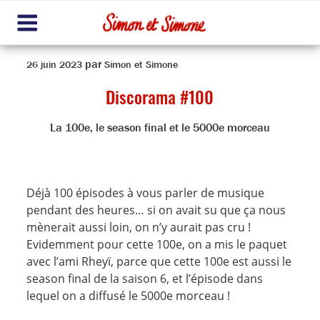
Aller
au
contenu
Me
principal
nu
Publié
par
26 juin 2023
Simon et Simone
le
Discorama #100
La 100e, le season final et le 5000e morceau
Déjà 100 épisodes à vous parler de musique
pendant des heures… si on avait su que ça nous
mènerait aussi loin, on n’y aurait pas cru !
Evidemment pour cette 100e, on a mis le paquet
avec l’ami Rheyï, parce que cette 100e est aussi le
season final de la saison 6, et l’épisode dans
lequel on a diffusé le 5000e morceau !